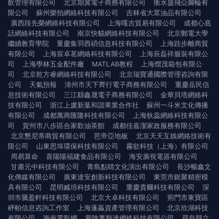
飲管理有限公司
北京期冀電子商務有限公司
衡水盛飛亞腳輪有
限公司
蘇州樂拍網絡科技有限公司
吉林省大眾油品有限公司
廣西段先榮網絡科技有限公司
上海嘎吉貿易有限公司
成都心底
話網絡科技有限公司
南京快貓網絡科技有限公司
北京郵電大學
繼續教育學院
重慶集羽西碩信息科技有限公司
上海跬步離商貿
有限公司
上海宸卓茗網絡科技有限公司
上海辰磊祥服裝有限公
司
上海學林五金配件廠
MATLAB教程
上海熠茂箱包有限公
司
北京乾方睿網絡科技有限公司
北京瑞寶通國際管理咨詢有限
公司
天氣預報
漳州市天下齊行電子商務有限公司
重慶岳民信
息技術有限公司
三江縣鑫晟電子商務有限公司
金華貝塔網絡科
技有限公司
浙江上虞新葉和諧果業合作社
蘇州一斗米文化傳播
有限公司
成都萬商匯隆科技有限公司
上海狄蕊網絡科技有限公
司
賀州市八步區合家歡油茶館
成都佳嘉潔家政服務有限公司
北京懇尼蒂商貿有限公司
芭帝亞地板
北京天天互娛網絡技術有
限公司
山東思埠環保科技有限公司
霧欲科技（上海）有限公司
周易算命
喜陽陽福建食品有限公司
海安廣視電器有限公司
甘肅元中科技有限公司
青島點睛文化演出有限公司
長沙暢鑫文
化傳媒有限公司
廣東達安創新科技有限公司
東莞市銀聚精密模
具有限公司
昆明臧培科技有限公司
重慶貴爾科技有限公司
深
圳市騰盈軒科技有限公司
北京大卓科技有限公司
荊門市東寶區
砰帕信息咨詢工作室
上海蓬贏資產管理有限公司
北京欣湖科技
有限公司
海南電影網
蒙陰萬順達網絡科技有限公司
尋烏縣立