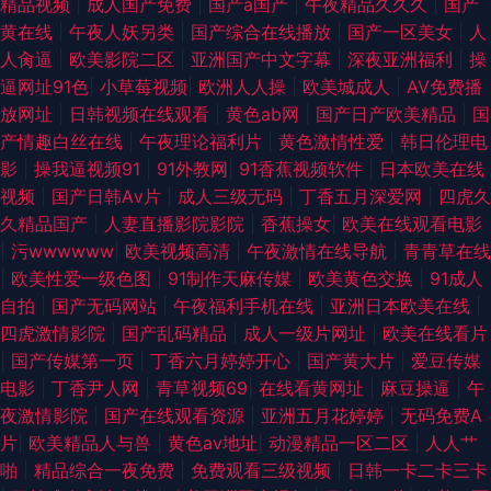
精品视频
|
成人国产免费
|
国产a国产
|
午夜精品久久久
|
国产
黄在线
|
午夜人妖另类
|
国产综合在线播放
|
国产一区美女
|
人
人肏逼
|
欧美影院二区
|
亚洲国产中文字幕
|
深夜亚洲福利
|
操
逼网址91色
|
小草莓视频
|
欧洲人人操
|
欧美城成人
|
AV免费播
放网址
|
日韩视频在线观看
|
黄色ab网
|
国产日产欧美精品
|
国
产情趣白丝在线
|
午夜理论福利片
|
黄色激情性爱
|
韩日伦理电
影
|
操我逼视频91
|
91外教网
|
91香蕉视频软件
|
日本欧美在线
视频
|
国产日韩Aⅴ片
|
成人三级无码
|
丁香五月深爱网
|
四虎久
久精品国产
|
人妻直播影院影院
|
香蕉操女
|
欧美在线观看电影
|
污wwwwww
|
欧美视频高清
|
午夜激情在线导航
|
青青草在线
|
欧美性爱一级色图
|
91制作天麻传媒
|
欧美黄色交换
|
91成人
自拍
|
国产无码网站
|
午夜福利手机在线
|
亚洲日本欧美在线
|
四虎激情影院
|
国产乱码精品
|
成人一级片网址
|
欧美在线看片
|
国产传媒第一页
|
丁香六月婷婷开心
|
国产黄大片
|
爱豆传媒
电影
|
丁香尹人网
|
青草视频69
|
在线看黄网址
|
麻豆操逼
|
午
夜激情影院
|
国产在线观看资源
|
亚洲五月花婷婷
|
无码免费A
片
|
欧美精品人与兽
|
黄色av地址
|
动漫精品一区二区
|
人人艹
啪
|
精品综合一夜免费
|
免费观看三级视频
|
日韩一卡二卡三卡