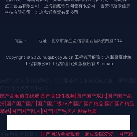
虹工藝品有限公司
上海顓氨軟件開發有限公司
吉安特斯康信息
科技有限公司
北京秋通商貿有限公司
電話：-
地址：北京市海淀區稻香園西里8號四層D04
Copyright © 2026
m.qsbxjcy68.cn
工程管理服務
北京勝聚贏建筑
工程有限公司
工程管理服務
版權所有
Sitemap
感谢您访问我们的网站，您可能还对以下资源感兴趣：呼和浩特
巳泄货运代理有限公司
国产高颜值在线观|国产寡妇性视频|国产国产东北|国产国产高
清|国产国产国产|国产国产级a√片|国产国产精品|国产国产精品
精品|国产国产乱片|国产国产毛卡片
网站地图
福利社免费体验黄 五月天婷婷综合社区网 黄污视频在线观看 国产青青草热
主站蜘蛛池模板：
国产网站免费观看
|
麻豆影院爱爱
|
国产精