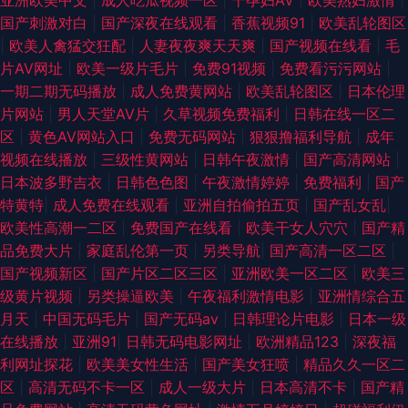
亚洲欧美中文
|
成人吃瓜视频一区
|
干孕妇AV
|
欧美熟妇激情
|
国产刺激对白
|
国产深夜在线观看
|
香蕉视频91
|
欧美乱轮图区
婷婷大香蕉伊人 黄色欧美日韩 91中文字幕熟女 91国在线观看 污版福利网站
|
欧美人禽猛交狂配
|
人妻夜夜爽天天爽
|
国产视频在线看
|
毛
片AV网址
|
欧美一级片毛片
|
免费91视频
|
免费看污污网站
|
在线观看 九色骚屄91 91伊人视频 影音先锋Av综合资源 四虎青青WWW 老司
一期二期无码播放
|
成人免费黄网站
|
欧美乱轮图区
|
日本伦理
片网站
|
男人天堂AV片
|
久草视频免费福利
|
日韩在线一区二
机夜间免费观看 av无码福利 91福利无码专区中 日韩精品久久 国产精品第页
区
|
黄色AV网站入口
|
免费无码网站
|
狠狠撸福利导航
|
成年
视频在线播放
|
三级性黄网站
|
日韩午夜激情
|
国产高清网站
|
91青娱乐在线视频 影音先锋av手机在线 亚洲狼人社区 人妖干直男 九一原创
日本波多野吉衣
|
日韩色色图
|
午夜激情婷婷
|
免费福利
|
国产
特黄特
|
成人免费在线观看
|
亚洲自拍偷拍五页
|
国产乱女乱
|
操B偷情毛片 91导航福利在线21 日韩成人黄色免费网站 老司机AV网 肏屄网
欧美性高潮一二区
|
免费国产在线看
|
欧美干女人穴穴
|
国产精
品免费大片
|
家庭乱伦第一页
|
另类导航
|
国产高清一区二区
|
止 五月香蕉伊人 日韩欧美女同 精品久久91 俺去也狼人干 91吃瓜福利 深爱
国产视频新区
|
国产片区二区三区
|
亚洲欧美一区二区
|
欧美三
级黄片视频
|
另类操逼欧美
|
午夜福利激情电影
|
亚洲情综合五
的激情网 黄色91入口 91性爱直播 亚洲深夜福利导航 人妻AV福利 男人天堂
月天
|
中国无码毛片
|
国产无码av
|
日韩理论片电影
|
日本一级
在线播放
|
亚洲91
|
日韩无码电影网址
|
欧洲精品123
|
深夜福
网av五月天 韩国福利二区综合 91熊猫在线 宅福利91视频 日干夜撸 精品福利
利网址探花
|
欧美美女性生活
|
国产美女狂喷
|
精品久久一区二
区
|
高清无码不卡一区
|
成人一级大片
|
日本高清不卡
|
国产精
在线 男人天堂成人网 色片王C0M 久久伊人肏屄 加勒比夜夜干 抖阴在线第一