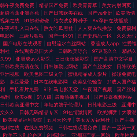
韩午夜免费免费
|
精品国产免费
|
欧美青青草
|
美女内射网页
|
洲色图五月天 九九久久日韩无码 91超碰资源站 麻豆兄妹乱情 成人三级 日本
超碰香蕉亚洲香蕉
|
国产日韩欧美在线
|
国产va亚洲
|
欧美激情
视频在线
|
91超碰碰碰
|
结衣波多野种子
|
AV孕妇在线播放
|
啊v在线播放 爱豆传媒网站免费观看 婷婷色色五月一区二区 日韩福利无码专
午夜福利入口在线
|
熟女吃瓜黑社
|
人人爽在线播放
|
免费福利
电影网
|
三级片狠狠
|
国产一区91
|
国产妻精品一区
|
久久无码
区 91在线免费观看种子视频 91永久免费视频 91乱子伦国产精 欧美成人黄色
|
国产电影在线观看
|
自慰流水白丝网站
|
香蕉成人app
|
性爱福
利社
|
在线观看岛国大片
|
日韩欧美综合
|
97豆花久久
|
精品久
网址 豆花网站免费 欧美性爱页一区 伊人精品影院 日韩无码高清中出 AV福利
久99
|
亚洲成av人影院
|
日日夜夜操影院
|
国产高清中文字幕
|
日韩欧美高清在线
|
日韩加勒比网站
|
国产白丝美女
|
日韩欧美
在线导航 性生活欧美免费 国产精品九九视频 91豆花10 精品精品精品精品 91
亚洲视频
|
欧美色图三级文学
|
蜜桃精品成人影片
|
操碰免费电
影
|
麻豆爱爱
|
日本在线电影网
|
欧美乱伦骚货
|
91成人国产福
视频在 91社视频在线观看 影视先锋中文AV少妇 久久密欧洲 91美女诱惑 日
利
|
手机看片免费
|
91神马电影天堂
|
午夜国产视频
|
国产丝袜
福利
|
欧美α视
|
91人碰
|
最新热播电视剧
|
国产传媒视频网站
|
韩精品在线导航 99福利导航在线观看 亚洲淫淫网 国厂av在线 91视频18 日
日韩欧美亚洲中文
|
年轻的嫂子伦理片
|
日韩电影三级
|
亚洲中
文久久
|
日韩无码精品专区
|
91色情激情网
|
欧美潮喷十大喷潮
韩色情妈妈 爱爱打泡影院 四虎性交影院 超碰人妻在线91 91n线免费观看 老
|
欧美精品福利影院
|
五月天伦理
|
美女爱爱福利社
|
国产主播
福利在线
|
在线免费视频
|
日韩在线观看免费
|
国产一区第一页
湿机剧院 91社在线观看 日韩精品在线第一页 国产日韩内射 91福利主播视频
|
欧美不卡乱伦色区
|
91福利社
|
亚洲国产第一网站
|
欧美性爱